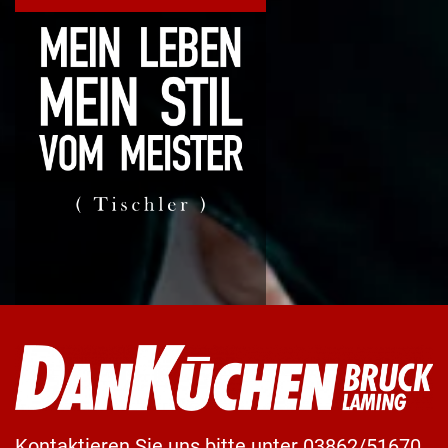
Kontaktieren Sie uns bitte unter 03862/51670.